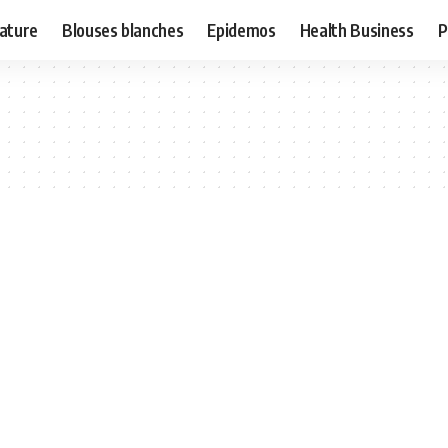
ature
Blouses blanches
Epidemos
Health Business
P