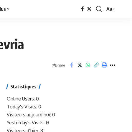
lus
Aa
Font
Resizer
evria
Share
Statistiques
Online Users:
0
Today's Visits:
0
Visiteurs aujourd’hui:
0
Yesterday's Visits:
13
Visiteurs d’hier:
8