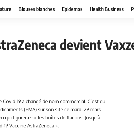
ature
Blouses blanches
Epidemos
Health Business
P
AstraZeneca devient Vaxz
le Covid-19 a changé de nom commercial. C’est du
dicaments (EMA) sur son site ce mardi 29 mars
m qui figurera sur les boîtes de flacons. Jusqu’à
vid-19 Vaccine AstraZeneca ».