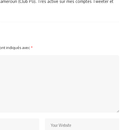
du Cameroun (Club Po). Très active sur mes comptes Tweeter et
sont indiqués avec
*