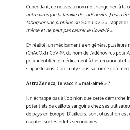
Cependant, ce nouveau nom ne change rien à la 
autre virus (de la famille des adénovirus) qui a é
fabriquer une protéine du Sars-CoV-2 »
, rappelle 
même et ne peut pas causer le Covid-19 »
.
En réalité, un médicament a en général plusieurs 
(ChAdOx1 nCoV-19, du nom de l’adénovirus pour A
pour identifier le médicament à l’international e
s’appelle ainsi Comirnaty sous sa forme commerci
AstraZeneca, le vaccin « mal-aimé » ?
Il n’échappe pas à l’opinion que cette démarche in
potentiels de caillots sanguins chez ses utilisat
de pays en Europe. D’ailleurs, sont utilisation es
craintes sur les effets secondaires.