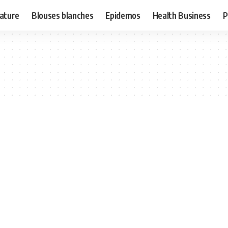
ature
Blouses blanches
Epidemos
Health Business
P