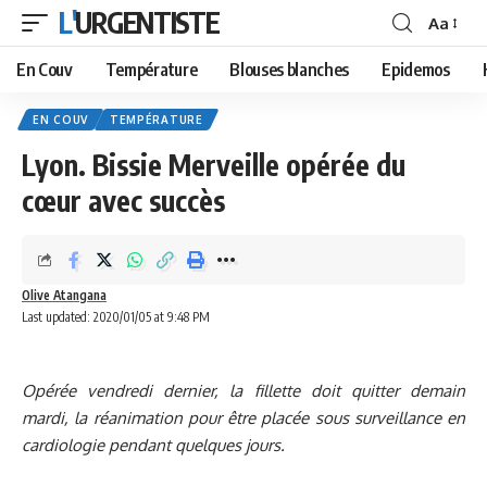
L'URGENTISTE
Aa
Font
Resizer
En Couv
Température
Blouses blanches
Epidemos
EN COUV
TEMPÉRATURE
Lyon. Bissie Merveille opérée du
cœur avec succès
Olive Atangana
Last updated: 2020/01/05 at 9:48 PM
Opérée vendredi dernier, la fillette doit quitter demain
mardi, la réanimation pour être placée sous surveillance en
cardiologie pendant quelques jours.