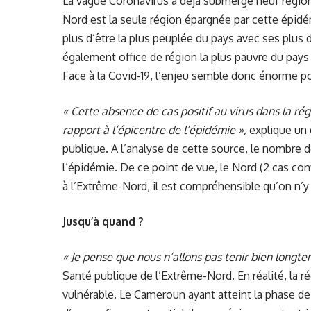
La vague Coronavirus a déjà submergé neuf régio
Nord est la seule région
épargnée par cette épidé
plus d’être la plus peuplée du pays avec ses plus d
également office de région la plus pauvre du pays
Face à la Covid-19, l’enjeu semble donc énorme po
« Cette absence de cas positif au virus dans la rég
rapport à l’épicentre de l’épidémie »,
explique un 
publique. A l’analyse de cette source, le nombre d
l’épidémie. De ce point de vue, le Nord (2 cas co
à l’Extrême-Nord, il est compréhensible qu’on n’
Jusqu’à quand ?
« Je pense que nous n’allons pas tenir bien longt
Santé publique de l’Extrême-Nord. En réalité, la r
vulnérable. Le Cameroun ayant atteint la phase d