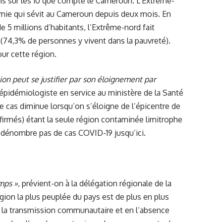
ns sur les 10 que compte le Cameroun.
L’Extrême-
mie qui sévit au Cameroun depuis deux mois. En
e 5 millions d’habitants, l’Extrême-nord fait
 (74,3% de personnes y vivent dans la pauvreté).
ur cette région.
ion peut se justifier par son éloignement par
épidémiologiste en service au ministère de la Santé
e cas diminue lorsqu’on s’éloigne de l’épicentre de
nfirmés) étant la seule région contaminée limitrophe
y dénombre pas de cas COVID-19 jusqu’ici.
emps »
, prévient-on à la délégation régionale de la
égion la plus peuplée du pays est de plus en plus
e la transmission communautaire et en l’absence