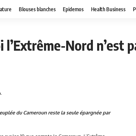
ature
Blouses blanches
Epidemos
Health Business
P
i l’Extrême-Nord n’est p
n.
s peuplée du Cameroun reste la seule épargnée par