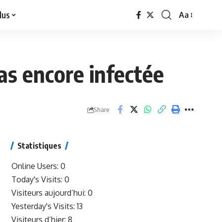
lus
Aa
Font
Resizer
as encore infectée
Share
Statistiques
Online Users:
0
Today's Visits:
0
Visiteurs aujourd’hui:
0
Yesterday's Visits:
13
Visiteurs d’hier:
8