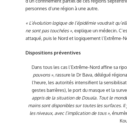
d’un confinement partiel de ces régions septentr
personnes d’une région à une autre.
« L’évolution logique de l’épidémie voudrait qu’ell
ne sont pas touchées »,
explique un médecin. C’est
attaqué, puis le Nord et logiquement l’Extrême-No
Dispositions préventives
Dans tous les cas l’Extrême-Nord affine sa rip
pouvons »
, rassure le Dr Bava, délégué région
l’heure, les autorités intensifient la sensibili
gestes barrières), le port du masque et la sur
appris de la situation de Douala. Tout le monde
mains sont disponibles sur toutes les surfaces. Il y
les niveaux, avec l’implication de tous »,
énumère
Kou